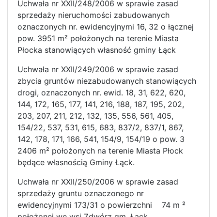
Uchwała nr XXII/248/2006 w sprawie zasad
sprzedaży nieruchomości zabudowanych
oznaczonych nr. ewidencyjnymi 16, 32 o łącznej
pow. 3951 m² położonych na terenie Miasta
Płocka stanowiących własność gminy Łąck
Uchwała nr XXII/249/2006 w sprawie zasad
zbycia gruntów niezabudowanych stanowiących
drogi, oznaczonych nr. ewid. 18, 31, 622, 620,
144, 172, 165, 177, 141, 216, 188, 187, 195, 202,
203, 207, 211, 212, 132, 135, 556, 561, 405,
154/22, 537, 531, 615, 683, 837/2, 837/1, 867,
142, 178, 171, 166, 541, 154/9, 154/19 o pow. 3
2406 m² położonych na terenie Miasta Płock
będące własnością Gminy Łąck.
Uchwała nr XXII/250/2006 w sprawie zasad
sprzedaży gruntu oznaczonego nr
ewidencyjnymi 173/31 o powierzchni 74 m ²
położonej we wsi Zdwórz gm. Łąck.