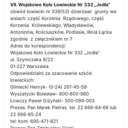
VII. Wojskowe Koło Łowieckie Nr 332 „Jodła”
obwód łowiecki nr 339(53) dzierżawi grunty we
wsiach: część Korzenia Rządowego, część
Korzenia Królewskiego, Władysławów,
Antoninów, Kościuszków, Podlasie, Wola Łącka
zgodnie z załącznikiem nr 7
Adres do korespondencji:
Wojskowe Koło Łowieckie Nr 332 „Jodła”
ul. Szymczaka 8/22
01-227 Warszawa
Odpowiedzialni za szacowanie szkód
łowieckich:
Gliniecki Henryk- (0-24) 261-45-59
Wyszatycki Bolesław- 600-800-980
Łowczy Paweł Giżyński- 500-094-003
Prezes: Pan Marek Pietras tel. 22 666-84-66 lub
22 666-85-24
tel. kom. 695-471-821
Prezes: Pan Zdobysław Goraj