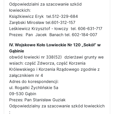
Odpowiedzialni za szacowanie szkód
łowieckich:
Książkiewicz Eryk tel.512-329-684
Zarębski Mirosław tel.601-312-157
Leśkiewicz Krzysztof - łowczy tel. 606-631-717
Prezes: Pan Jacek Banach tel. 602-184-007
IV. Wojskowe Koło Łowieckie Nr 120 „Sokół” w
Gąbinie
obwód łowiecki nr 338(52) dzierżawi grunty we
wsiach: część Zdworza, część Korzenia
Królewskiego i Korzenia Rządowego zgodnie z
załącznikiem nr 4
Adres do korespondencji:
ul. Rogatki Żychlińskie 5a
09-530 Gąbin
Prezes: Pan Stanisław Guziak
Odpowiedzialny za szacowanie szkód łowieckich
: