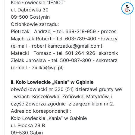
Koło Łowieckie "JENOT"
ul. Dąbrówka 30
09-500 Gostynin
Członkowie zarządu:
Pietrzak Andrzej – tel. 669-319-959 - prezes
Majchrzak Robert - tel. 603-789-400 - łowczy
(e-mail - robert.kamczatka@gmail.com)
Matecki Tomasz – tel. 501-264-926- skarbnik
Zielak Jarosław - tel. 500-087-300 - sekretarz
(e-mail - ziulka@wp.pl)
II. Koło Łowieckie „Kania” w Gąbinie
obwód łowiecki nr 320 (51) dzierżawi grunty we
wsiach: Koszelówka, Zofiówka, Matyldów, i
część Zdworza zgodnie z załącznikiem nr 2.
Adres do korespondencji :
Koło Łowieckie „Kania” w Gąbinie
ul. Płocka 29 B
09-530 Gąbin