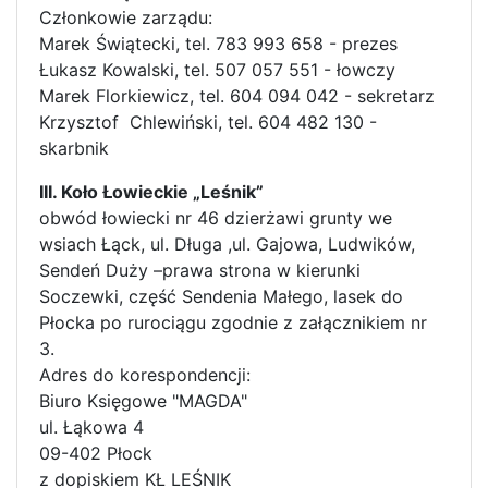
Członkowie zarządu:
Marek Świątecki, tel. 783 993 658 - prezes
Łukasz Kowalski, tel. 507 057 551 - łowczy
Marek Florkiewicz, tel. 604 094 042 - sekretarz
Krzysztof Chlewiński, tel. 604 482 130 -
skarbnik
III. Koło Łowieckie „Leśnik”
obwód łowiecki nr 46 dzierżawi grunty we
wsiach Łąck, ul. Długa ,ul. Gajowa, Ludwików,
Sendeń Duży –prawa strona w kierunki
Soczewki, część Sendenia Małego, lasek do
Płocka po rurociągu zgodnie z załącznikiem nr
3.
Adres do korespondencji:
Biuro Księgowe "MAGDA"
ul. Łąkowa 4
09-402 Płock
z dopiskiem KŁ LEŚNIK